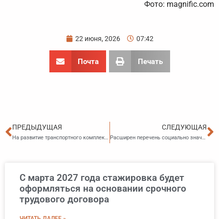
Фото: magnific.com
22 июня, 2026
07:42
Почта
Печать
Пред
С
ПРЕДЫДУЩАЯ
СЛЕДУЮЩАЯ
На развитие транспортного комплекса Приморского края направят больше средств
Расширен перечень социально значимых для Приморья вакантных должностей
С марта 2027 года стажировка будет
оформляться на основании срочного
трудового договора
ЧИТАТЬ ДАЛЕЕ »