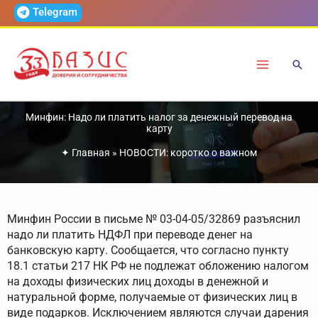
Перейти
Telegram
к
содержимому
Минфин: Надо ли платить налог за денежный перевод на
карту
✦
Главная
»
НОВОСТИ: коротко о важном
Минфин России в письме № 03-04-05/32869 разъяснил
надо ли платить НДФЛ при переводе денег на
банковскую карту. Сообщается, что согласно пункту
18.1 статьи 217 НК РФ не подлежат обложению налогом
на доходы физических лиц доходы в денежной и
натуральной форме, получаемые от физических лиц в
виде подарков. Исключением являются случаи дарения