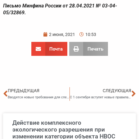
Письмо Минфина России от 28.04.2021 № 03-04-
05/32869.
2 июня, 2021
10:53
Почта
Печать
Пред
С
ПРЕДЫДУЩАЯ
СЛЕДУЮЩАЯ
Вводятся новые требования для специалистов по охране труда
С 1 сентября вступят новые правила организации предрейсового ТО
Действие комплексного
экологического разрешения при
изменении категории объекта НВОС