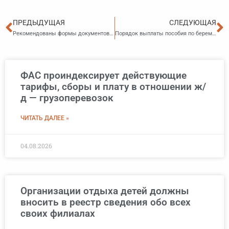
Пред
С
ПРЕДЫДУЩАЯ
СЛЕДУЮЩАЯ
Рекомендованы формы документов для получения НДФЛ-вычетов
Порядок выплаты пособия по беременности изменится с 1 июля
ФАС проиндексирует действующие
тарифы, сборы и плату в отношении ж/
д — грузоперевозок
ЧИТАТЬ ДАЛЕЕ »
04.08.2026
Организации отдыха детей должны
вносить в реестр сведения обо всех
своих филиалах