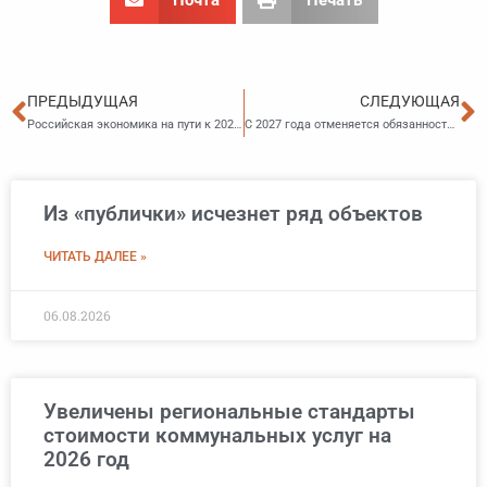
Пред
С
ПРЕДЫДУЩАЯ
СЛЕДУЮЩАЯ
Российская экономика на пути к 2029 году: два сценария, риски и возможности
С 2027 года отменяется обязанность по предоставлению деклараций по налогу на прибыль организаций по обособленным подразделениям: УФНС
Из «публички» исчезнет ряд объектов
ЧИТАТЬ ДАЛЕЕ »
06.08.2026
Увеличены региональные стандарты
стоимости коммунальных услуг на
2026 год