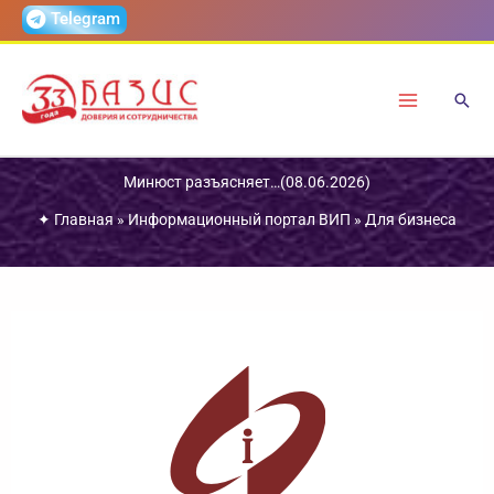
Перейти
Telegram
к
содержимому
Минюст разъясняет…(08.06.2026)
✦
Главная
»
Информационный портал ВИП
»
Для бизнеса