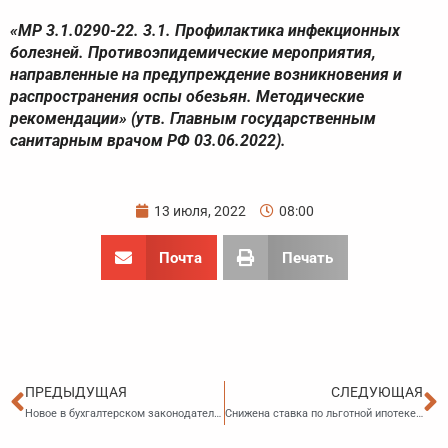
«МР 3.1.0290-22. 3.1. Профилактика инфекционных
болезней. Противоэпидемические мероприятия,
направленные на предупреждение возникновения и
распространения оспы обезьян. Методические
рекомендации» (утв. Главным государственным
санитарным врачом РФ 03.06.2022).
13 июля, 2022
08:00
Почта
Печать
Пред
С
ПРЕДЫДУЩАЯ
СЛЕДУЮЩАЯ
Новое в бухгалтерском законодательстве: уточнение сроков перехода к применению документов МСФО
Снижена ставка по льготной ипотеке с 9 до 7 процентов