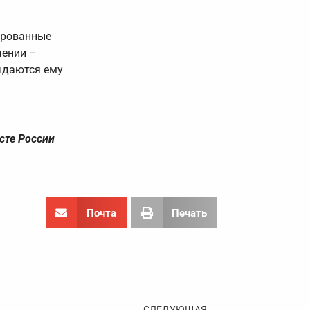
ированные
чении –
ыдаются ему
сте России
Почта
Печать
Следующа
СЛЕДУЮЩАЯ