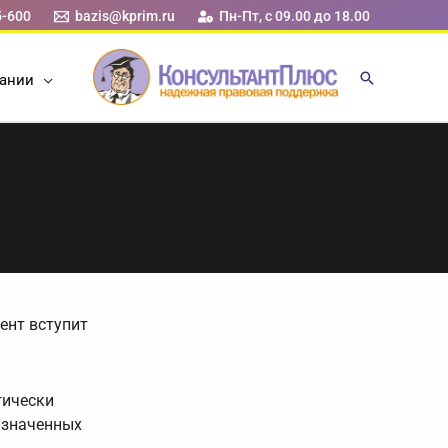
5-600
bazis@kprim.ru
Пн-Пт, с 09.00 до 18.00
ании
ент вступит
гически
азначенных