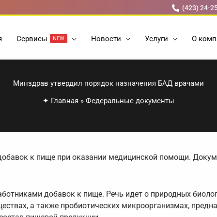
(423) 24-2
я
Cервисы
Новости
Услуги
О комп
NEW
Минздрав утвердил порядок назначения БАД врачами
✦
Главная
»
Федеральные документы
добавок к пище при оказании медицинской помощи. Докум
ботниками добавок к пище. Речь идет о природных биоло
ествах, а также пробиотических микроорганизмах, предн