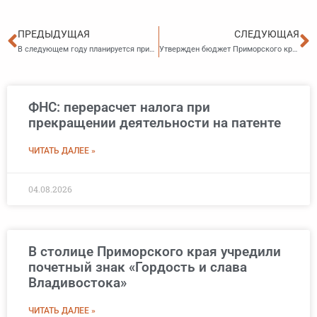
Пред
С
ПРЕДЫДУЩАЯ
СЛЕДУЮЩАЯ
В следующем году планируется приватизировать краевое имущество на полмиллиарда рублей
Утвержден бюджет Приморского края на 2025 год
ФНС: перерасчет налога при
прекращении деятельности на патенте
ЧИТАТЬ ДАЛЕЕ »
04.08.2026
В столице Приморского края учредили
почетный знак «Гордость и слава
Владивостока»
ЧИТАТЬ ДАЛЕЕ »