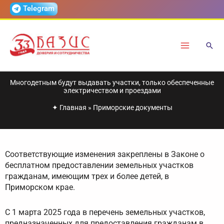
Перейти
Telegram
к
содержимому
Многодетным будут выдавать участки, только обеспеченные
электричеством и проездами
✦
Главная
»
Приморские документы
Соответствующие изменения закреплены в Законе о
бесплатном предоставлении земельных участков
гражданам, имеющим трех и более детей, в
Приморском крае.
С 1 марта 2025 года в перечень земельных участков,
предназначенных для предоставления гражданам в