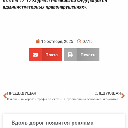
статью 12.17 Кодекса Российской Федерации об
административных правонарушениях».
16 октября, 2025
07:15
Почта
Печать
Пред
С
ПРЕДЫДУЩАЯ
СЛЕДУЮЩАЯ
Взялись за коров: штрафы за скот на дорогах хотят увеличить
Опубликованы основные экономические и социальные показатели Приморского края
Вдоль дорог появится реклама