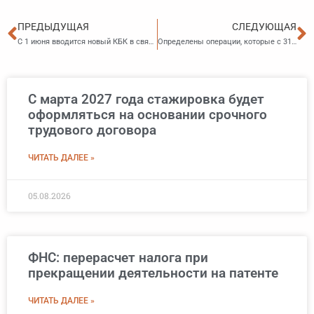
Пред
С
ПРЕДЫДУЩАЯ
СЛЕДУЮЩАЯ
С 1 июня вводится новый КБК в связи с работой СПОТ
Определены операции, которые с 31 мая подлежат обязательному контролю со стороны лизинговых компаний
С марта 2027 года стажировка будет
оформляться на основании срочного
трудового договора
ЧИТАТЬ ДАЛЕЕ »
05.08.2026
ФНС: перерасчет налога при
прекращении деятельности на патенте
ЧИТАТЬ ДАЛЕЕ »