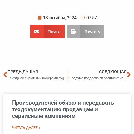
18 октября, 2024
07:57
Почта
Печать
Пред
С
ПРЕДЫДУЩАЯ
СЛЕДУЮЩАЯ
За езду со скрытыми номерами будут лишать прав
В Госдуме предложили расширить программу бесплатной юридической помощи на доноров и беременных
Производителей обязали передавать
техдокументацию продавцам и
сервисным компаниям
ЧИТАТЬ ДАЛЕЕ »