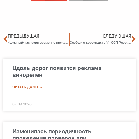
Пред
С
ПРЕДЫДУЩАЯ
СЛЕДУЮЩАЯ
«Шумный» магазин временно прекратил свою работу
Сообщи о коррупции в УФССП России по Приморскому краю по «Телефону доверия»!
Вдоль дорог появится реклама
виноделен
ЧИТАТЬ ДАЛЕЕ »
07.08.2026
Изменилась периодичность
проведения проверок при