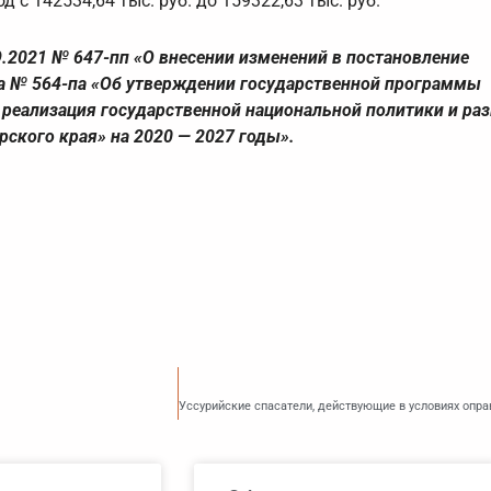
д с 142534,64 тыс. руб. до 159322,63 тыс. руб.
.2021 № 647-пп «О внесении изменений в постановление
да № 564-па «Об утверждении государственной программы
 реализация государственной национальной политики и ра
ского края» на 2020 — 2027 годы».