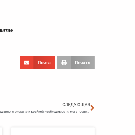
звитие
Почта
Печать
Следующа
СЛЕДУЮЩАЯ
Уссурийские спасатели, действующие в условиях оправданного риска или крайней необходимости, могут освобождаться от ответственности за причинение ущерба и вреда здоровью