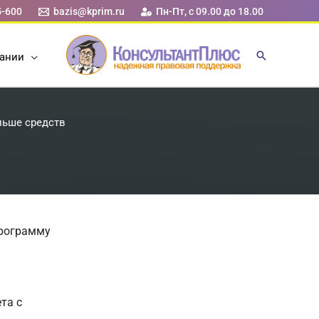
5-600
bazis@kprim.ru
Пн-Пт, с 09.00 до 18.00
ании
льше средств
программу
та с