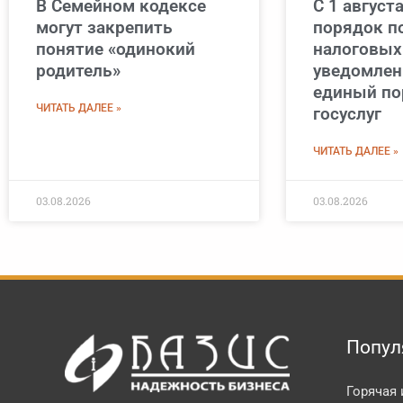
В Семейном кодексе
С 1 август
могут закрепить
порядок п
понятие «одинокий
налоговых
родитель»
уведомлен
единый по
ЧИТАТЬ ДАЛЕЕ »
госуслуг
ЧИТАТЬ ДАЛЕЕ »
03.08.2026
03.08.2026
Попул
Горячая