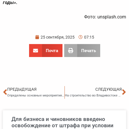
годы».
Фото: unsplash.com
25 сентября, 2025
07:15
Почта
Печать
Пред
С
ПРЕДЫДУЩАЯ
СЛЕДУЮЩАЯ
Определены основные мероприятия по организации обучения граждан начальным знаниям в области обороны
На строительство во Владивостоке направят больше средств
Для бизнеса и чиновников введено
освобождение от штрафа при условии