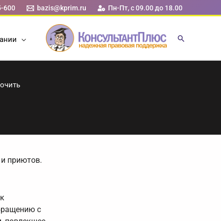
5-600
bazis@kprim.ru
Пн-Пт, с 09.00 до 18.00
ании
точить
 и приютов.
 к
бращению с