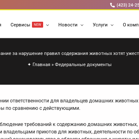
(423) 24-2
я
Cервисы
Новости
Услуги
О комп
NEW
ание за нарушение правил содержания животных хотят ужес
✦
Главная
»
Федеральные документы
ении ответственности для владельцев домашних животных
фы по сравнению с действующими.
облюдение требований к содержанию домашних животных,
 владельцами приютов для животных, деятельности по о