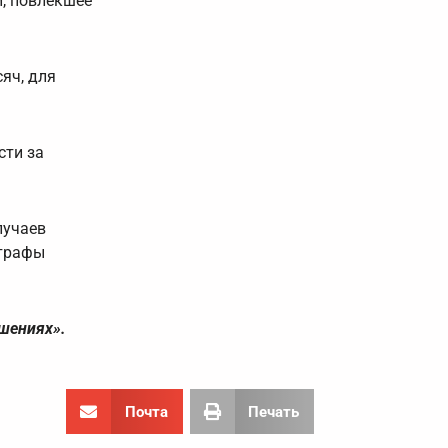
и, повлекшее
яч, для
сти за
лучаев
штрафы
шениях».
Почта
Печать