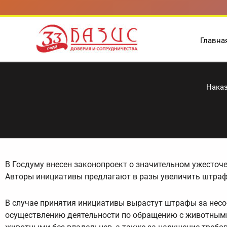
Перейти
к
содержимому
Главна
Наказ
В Госдуму внесен законопроект о значительном ужесточ
Авторы инициативы предлагают в разы увеличить штра
В случае принятия инициативы вырастут штрафы за нес
осуществлению деятельности по обращению с животными