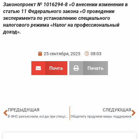
Законопроект № 1016294-8 «О внесении изменения в
статью 11 Федерального закона «О проведении
эксперимента по установлению специального
налогового режима «Налог на профессиональный
доход».
25 сентября, 2025
08:03
Почта
Печать
Пред
С
ПРЕДЫДУЩАЯ
СЛЕДУЮЩАЯ
В ФНС разъяснили, когда при спецставке НДС можно выписать счет‑фактуру со ставкой 20%
Общепиту продлили меры поддержки