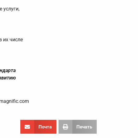
 услуги,
 их числе
андарта
азвитию
magnific.com
Почта
Печать