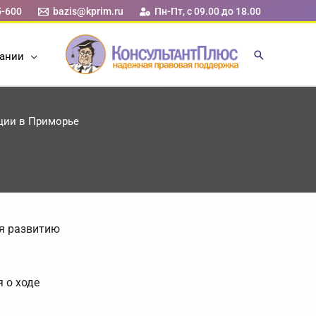
5-600
bazis@kprim.ru
Пн-Пт, с 09.00 до 18.00
ании
ции в Приморье
я развитию
 о ходе