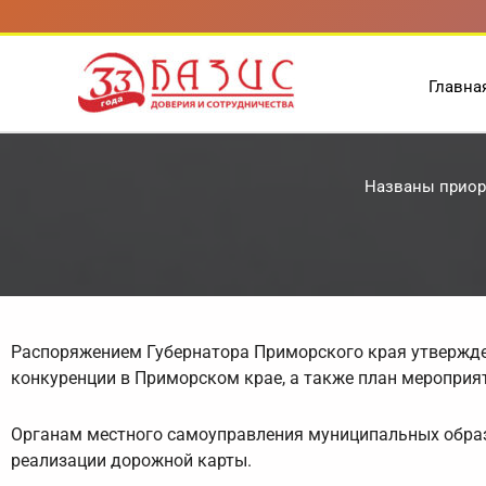
Перейти
к
содержимому
Главна
Названы приор
Распоряжением Губернатора Приморского края утвержде
конкуренции в Приморском крае, а также план мероприят
Органам местного самоуправления муниципальных образ
реализации дорожной карты.