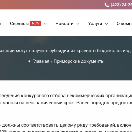
(423) 24-2
я
Cервисы
Новости
Услуги
О комп
NEW
зации могут получить субсидии из краевого бюджета на изд
✦
Главная
»
Приморские документы
оведения конкурсного отбора некоммерческих организаци
ельности на неограниченный срок. Ранее порядок предост
) должны соответствовать целому ряду требований, включ