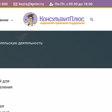
5-600
bazis@kprim.ru
Пн-Пт, с 09.00 до 18.00
ании
ательскую деятельность
й для
авления
ая