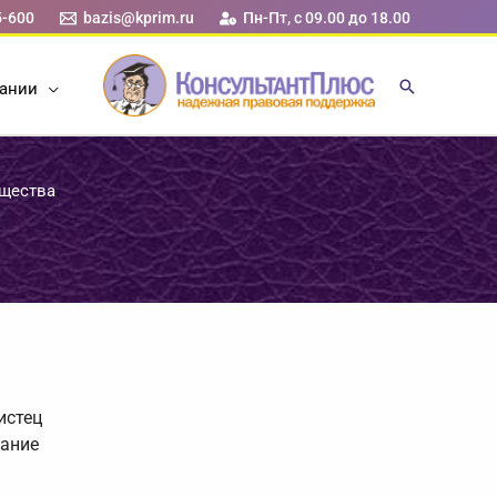
5-600
bazis@kprim.ru
Пн-Пт, с 09.00 до 18.00
ании
ущества
истец
вание