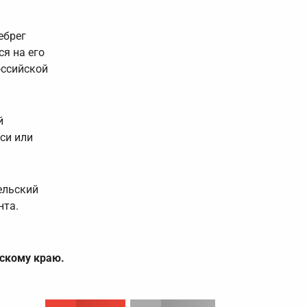
ебрег
я на его
оссийской
й
си или
ельский
нта.
скому краю.