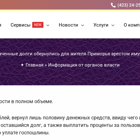
(423) 24-2
я
Cервисы
Новости
Услуги
О комп
NEW
ченные долги обернулись для жителя Приморья арестом им
✦
Главная
»
Информация от органов власти
сти в полном объеме.
лей, вернул лишь половину денежных средств, ввиду чего 
 оставшийся долг, а также выплатить проценты за пользо
 уплате госпошлины.