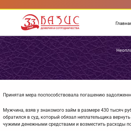
Перейти
к
содержимому
Главна
Неопла
Принятая мера поспособствовала погашению задолженно
Мужчина, взяв у знакомого займ в размере 430 тысяч руб
обратился в суд, который обязал неплательщика вернуть
чужими денежными средствами и возместить расходы по