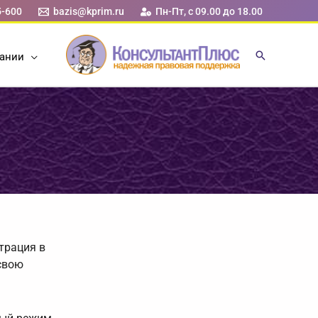
5-600
bazis@kprim.ru
Пн-Пт, с 09.00 до 18.00
ании
трация в
свою