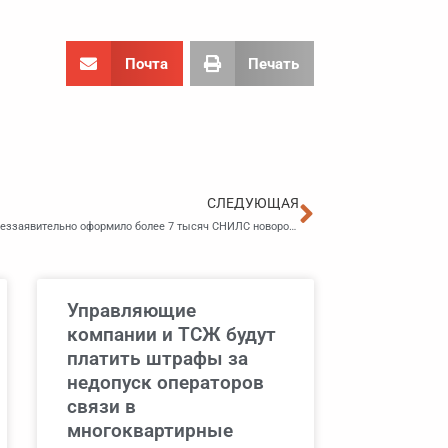
Почта
Печать
Следующа
СЛЕДУЮЩАЯ
С начала года Отделение СФР по Приморскому краю беззаявительно оформило более 7 тысяч СНИЛС новорожденным
Управляющие
компании и ТСЖ будут
платить штрафы за
недопуск операторов
связи в
многоквартирные