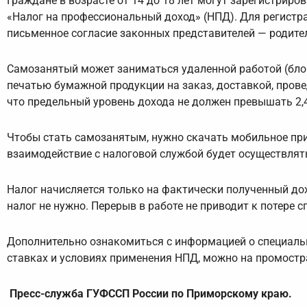
Граждане в возрасте от 14 до 18 лет могут зарегистри
«Налог на профессиональный доход» (НПД). Для регистр
письменное согласие законных представителей — родителе
Самозанятый может заниматься удаленной работой (блог
печатью бумажной продукции на заказ, доставкой, пров
что предельный уровень дохода не должен превышать 2,4
Чтобы стать самозанятым, нужно скачать мобильное при
взаимодействие с налоговой службой будет осуществлят
Налог начисляется только на фактически полученный до
налог не нужно. Перерыв в работе не приводит к потере 
Дополнительно ознакомиться с информацией о специальн
ставках и условиях применения НПД, можно на промостр
Пресс-служба ГУФССП России по Приморскому краю.