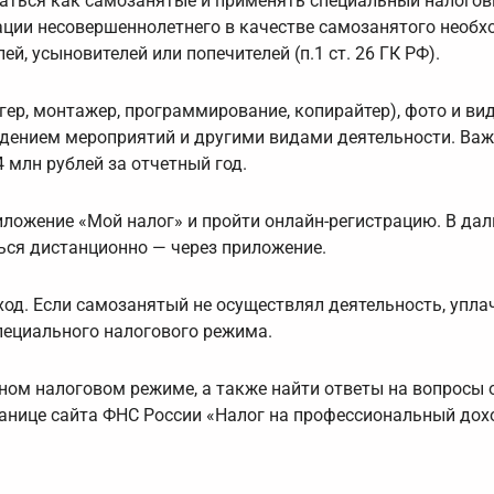
роваться как самозанятыe и применять специальный налого
ации несовершеннолетнего в качестве самозанятого необ
й, усыновителей или попечителей (п.1 ст. 26 ГК РФ).
ер, монтажер, программирование, копирайтер), фото и ви
едением мероприятий и другими видами деятельности. Важ
 млн рублей за отчетный год.
ложение «Мой налог» и пройти онлайн-регистрацию. В да
ься дистанционно — через приложение.
ход. Если самозанятый не осуществлял деятельность, упла
специального налогового режима.
ом налоговом режиме, а также найти ответы на вопросы 
анице сайта ФНС России «Налог на профессиональный дох