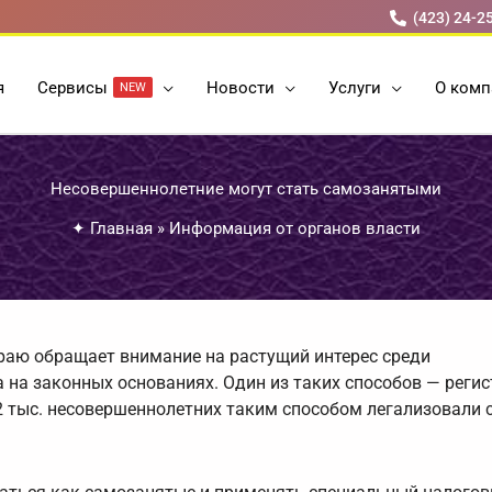
(423) 24-2
я
Cервисы
Новости
Услуги
О комп
NEW
Несовершеннолетние могут стать самозанятыми
✦
Главная
»
Информация от органов власти
раю обращает внимание на растущий интерес среди
на законных основаниях. Один из таких способов — регис
 2 тыс. несовершеннолетних таким способом легализовали 