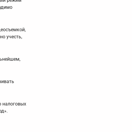
вый режим
ходимо
деосъемкой,
но учесть,
льнейшем,
чивать
о налоговых
од».