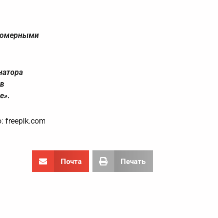
аломерными
натора
 в
е».
: freepik.com
Почта
Печать