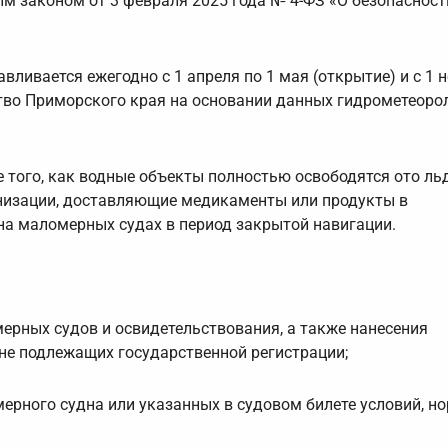
м законом от 3 февраля 2025 года № 4-ФЗ «О безопасност
вливается ежегодно с 1 апреля по 1 мая (открытие) и с 1 
тво Приморского края на основании данных гидрометеоро
того, как водные объекты полностью освободятся ото льд
анизации, доставляющие медикаменты или продукты в
на маломерных судах в период закрытой навигации.
мерных судов и освидетельствования, а также нанесения
не подлежащих государственной регистрации;
рного судна или указанных в судовом билете условий, но