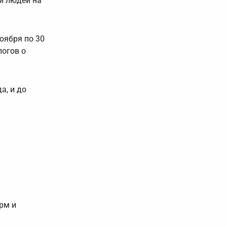
и людей на
ноября по 30
логов о
а, и до
рм и