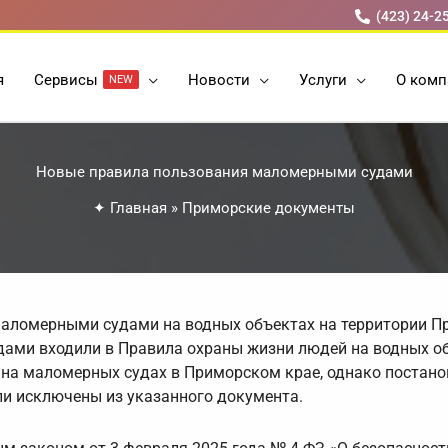
(423) 24-2
я
Cервисы
Новости
Услуги
О комп
NEW
Новые правила пользования маломерными судами
✦
Главная
»
Приморские документы
аломерными судами на водных объектах на территории П
дами входили в Правила охраны жизни людей на водных о
на маломерных судах в Приморском крае, однако постан
ли исключены из указанного документа.