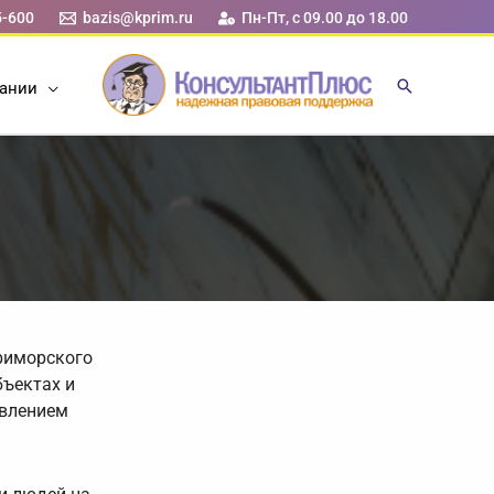
5-600
bazis@kprim.ru
Пн-Пт, с 09.00 до 18.00
ании
риморского
бъектах и
овлением