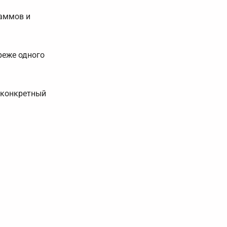
раммов и
реже одного
 конкретный