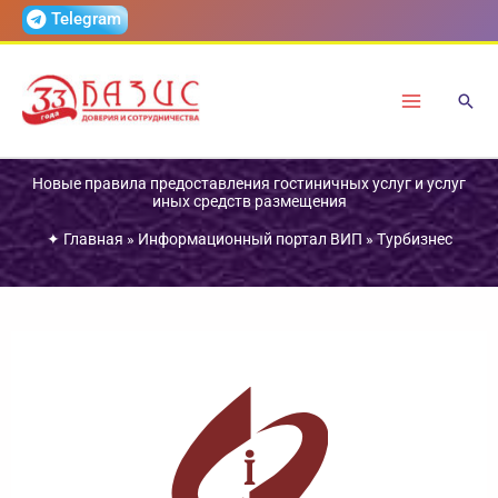
Перейти
Telegram
к
содержимому
Новые правила предоставления гостиничных услуг и услуг
иных средств размещения
✦
Главная
»
Информационный портал ВИП
»
Турбизнес