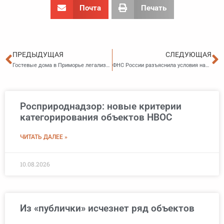
Почта
Печать
Пред
С
ПРЕДЫДУЩАЯ
СЛЕДУЮЩАЯ
Гостевые дома в Приморье легализуют: пока в экспериментальном режиме
ФНС России разъяснила условия налогообложения земельных участков, занятых гостевыми домами
Росприроднадзор: новые критерии
категорирования объектов НВОС
ЧИТАТЬ ДАЛЕЕ »
10.08.2026
Из «публички» исчезнет ряд объектов