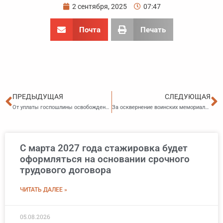
2 сентября, 2025
07:47
Почта
Печать
Пред
С
ПРЕДЫДУЩАЯ
СЛЕДУЮЩАЯ
От уплаты госпошлины освобождены отдельные категории лиц
За осквернение воинских мемориалов – уголовная ответственность
С марта 2027 года стажировка будет
оформляться на основании срочного
трудового договора
ЧИТАТЬ ДАЛЕЕ »
05.08.2026