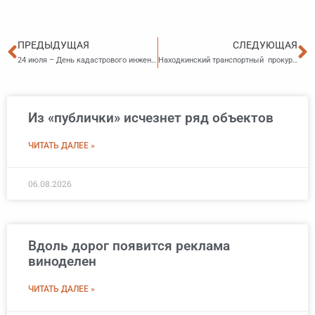
Пред
С
ПРЕДЫДУЩАЯ
СЛЕДУЮЩАЯ
24 июля – День кадастрового инженера
Находкинский транспортный прокурор проведет прием предпринимателей
Из «публички» исчезнет ряд объектов
ЧИТАТЬ ДАЛЕЕ »
06.08.2026
Вдоль дорог появится реклама
виноделен
ЧИТАТЬ ДАЛЕЕ »