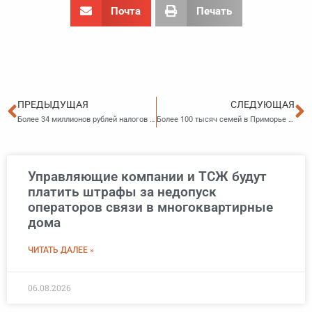
Почта
Печать
Пред
С
ПРЕДЫДУЩАЯ
СЛЕДУЮЩАЯ
Более 34 миллионов рублей налогов уплатили приморцы в День открытых дверей
Более 100 тысяч семей в Приморье улучшили жилищные условия с помощью маткапитала
Управляющие компании и ТСЖ будут
платить штрафы за недопуск
операторов связи в многоквартирные
дома
ЧИТАТЬ ДАЛЕЕ »
06.08.2026