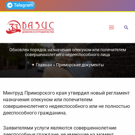
Перейти
Telegram
к
содержимому
Обновлен порядок назначения опекуном или попечителем
совершеннолетнего недееспособного лица
✦
Главная
»
Приморские документы
Минтруд Приморского края утвердил новый регламент
назначения опекуном или попечителем
совершеннолетнего недееспособного или не полностью
дееспособного гражданина.
Заявителями услуги являются совершеннолетние
дееспособные граждане, не имеющие на момент