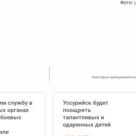
Фото: 
Некоторые муниципалитеты 
м службу в
Уссурийск будет
х органах
поощрять
 боевых
талантливых и
одаренных детей
или