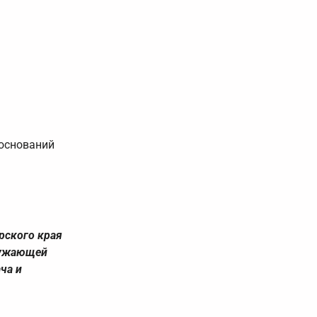
 оснований
рского края
кружающей
ча и