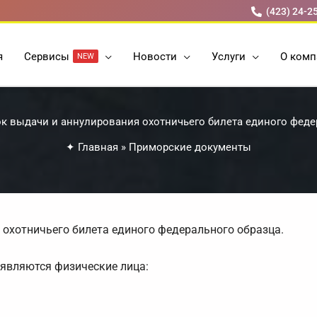
(423) 24-2
я
Cервисы
Новости
Услуги
О комп
NEW
к выдачи и аннулирования охотничьего билета единого феде
✦
Главная
»
Приморские документы
охотничьего билета единого федерального образца.
 являются физические лица: