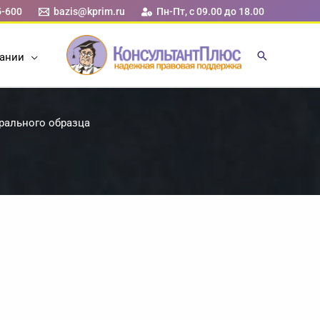
5-600
bazis@kprim.ru
Пн-Пт, с 09.00 до 18.00
ании
рального образца