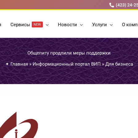
(423) 24-2
я
Cервисы
Новости
Услуги
О комп
NEW
Общепиту продлили меры поддержки
✦
Главная
»
Информационный портал ВИП
»
Для бизнеса