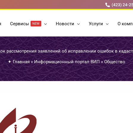
(423) 24-2
я
Cервисы
Новости
Услуги
О комп
NEW
ок рассмотрения заявлений об исправлении ошибок в кадас
✦
Главная
»
Информационный портал ВИП
»
Общество