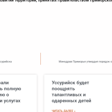
звитии территорий, принятых Правительством Приморског
ссурийска
Минздрав Приморья утвердил порядок о
зали
Уссурийск будет
ь полную
поощрять
ию о
талантливых и
и услугах
одаренных детей
ЧИТАТЬ ДАЛЕЕ »