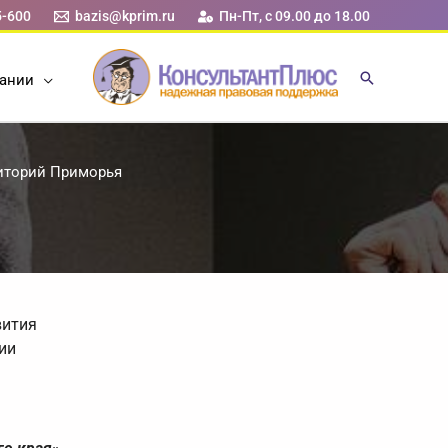
5-600
bazis@kprim.ru
Пн-Пт, с 09.00 до 18.00
ании
риторий Приморья
вития
ии