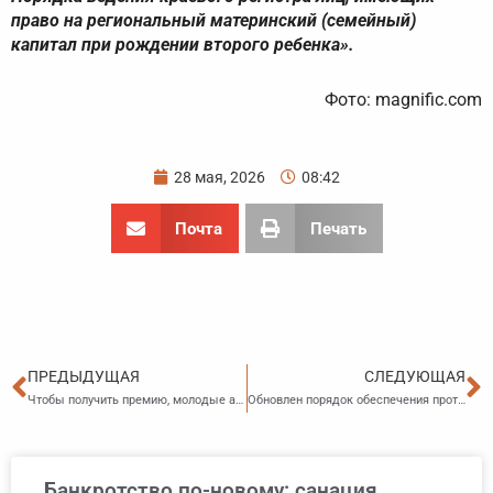
право на региональный материнский (семейный)
капитал при рождении второго ребенка».
Фото: magnific.com
28 мая, 2026
08:42
Почта
Печать
Пред
С
ПРЕДЫДУЩАЯ
СЛЕДУЮЩАЯ
Чтобы получить премию, молодые авторы и исполнители в области культуры и искусства должны выполнить новое условие
Обновлен порядок обеспечения противоопухолевыми лекарственными препаратами онкологических пациентов
Банкротство по-новому: санация,