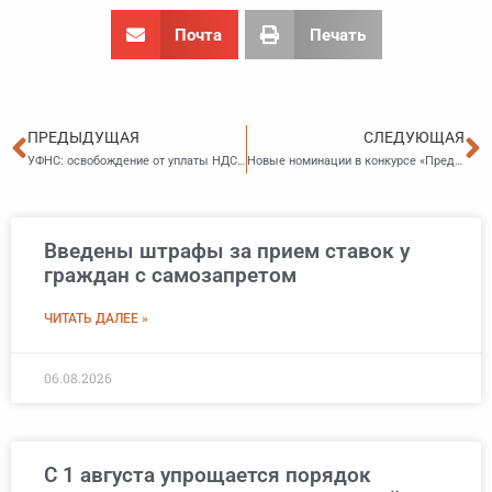
Почта
Печать
Пред
С
ПРЕДЫДУЩАЯ
СЛЕДУЮЩАЯ
УФНС: освобождение от уплаты НДС с взысканной по решению суда задолженности за выполненные работы, которые истец произвел на патенте
Новые номинации в конкурсе «Предприниматель года»
Введены штрафы за прием ставок у
граждан с самозапретом
ЧИТАТЬ ДАЛЕЕ »
06.08.2026
С 1 августа упрощается порядок