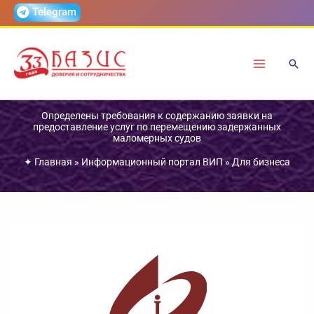
Перейти
Telegram
к
содержимому
Определены требования к содержанию заявки на
предоставление услуг по перемещению задержанных
маломерных судов
✦
Главная
»
Информационный портал ВИП
»
Для бизнеса