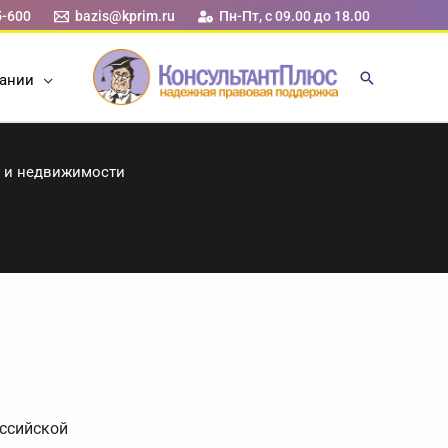
5-600
bazis@kprim.ru
Пн-Пт, с 09.00 до 18.00
ании
и и недвижимости
оссийской