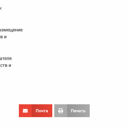
к
размещение
в и
ателя
ств и
Почта
Печать