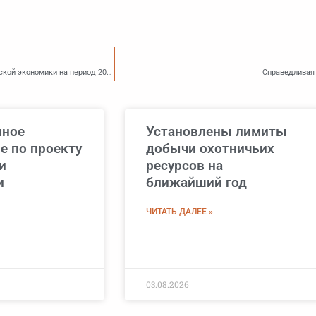
Минэкономразвития представило сценарные условия функционирования российской экономики на период 2026 — 2029 годов
Справедливая
нное
Установлены лимиты
е по проекту
добычи охотничьих
и
ресурсов на
и
ближайший год
ЧИТАТЬ ДАЛЕЕ »
03.08.2026