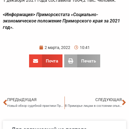
1 декабря 2021 года составила 1864,2 тыс. человек.
<Информация> Приморскстата «Социально-
экономическое положение Приморского края за 2021
год».
2 марта, 2022
10:41
Почта
Печать
Пред
С
ПРЕДЫДУЩАЯ
СЛЕДУЮЩАЯ
Новый обзор судебной практики Приморского краевого суда
В Приморье лицам в состоянии опьянения запрещается выгуливать домашних животных