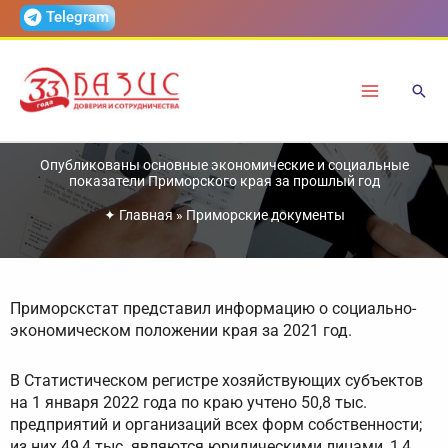
Перейти
Telegram
к
содержимому
Опубликованы основные экономические и социальные
показатели Приморского края за прошлый год
✦
Главная
»
Приморские документы
Приморскстат представил информацию о социально-
экономическом положении края за 2021 год.
В Статистическом регистре хозяйствующих субъектов
на 1 января 2022 года по краю учтено 50,8 тыс.
предприятий и организаций всех форм собственности;
из них 49,4 тыс. являются юридическими лицами, 1,4