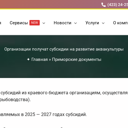
(423) 24-2
я
Cервисы
Новости
Услуги
О комп
NEW
Организации получат субсидии на развитие аквакультуры
✦
Главная
»
Приморские документы
х субсидий из краевого бюджета организациям, осуществ
(рыбоводства).
вляемых в 2025 — 2027 годах субсидий.