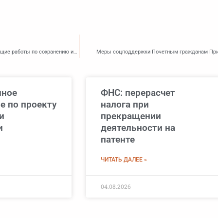
Определены затраты, часть которых смогут возместить юрлица и ИП, выполняющие работы по сохранению исторического облика зданий Владивостока
Меры соцподдержки Почетным гражданам Прим
нное
ФНС: перерасчет
е по проекту
налога при
и
прекращении
и
деятельности на
патенте
ЧИТАТЬ ДАЛЕЕ »
04.08.2026