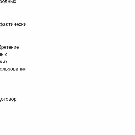
иродных
 фактически
бретение
ных
ских
пользования
и
Договор