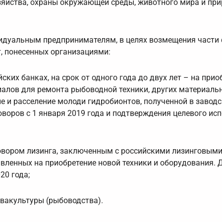
зяйства, охраны окружающей среды, животного мира и пр
идуальным предпринимателям, в целях возмещения части
, понесенных организациями:
ских банках, на срок от одного года до двух лет – на прио
иалов для ремонта рыбоводной техники, других материаль
ие и расселение молоди гидробионтов, полученной в завод
воров с 1 января 2019 года и подтверждения целевого ис
говором лизинга, заключенным с российскими лизинговым
вленных на приобретение новой техники и оборудования. 
20 года;
квакультуры (рыбоводства).