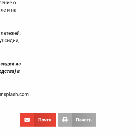
ление о
ле и на
платежей,
убсидии,
бсидий из
дства) в
unsplash.com
Почта
Печать