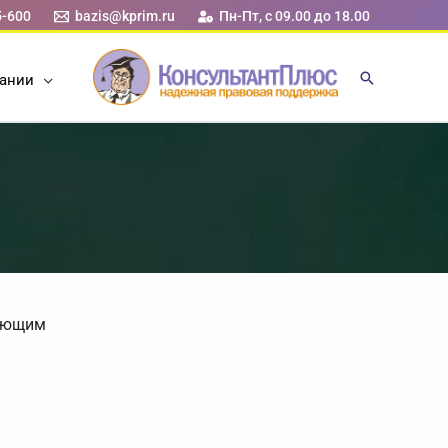
5-600
bazis@kprim.ru
Пн-Пт, с 09.00 до 18.00
ании
ляющим