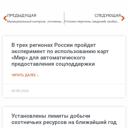
Пред
С
ПРЕДЫДУЩАЯ
СЛЕДУЮЩАЯ
Муниципальный контроль: уточнены функции Управления наружной рекламы и информации администрации Владивостока
Уточнен перечень сведений, необходимых для бесплатного предоставления земельных участков многодетным семьям
В трех регионах России пройдет
эксперимент по использованию карт
«Мир» для автоматического
предоставления соцподдержки
ЧИТАТЬ ДАЛЕЕ »
05.08.2026
Установлены лимиты добычи
охотничьих ресурсов на ближайший год