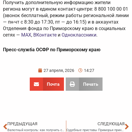
Получить дополнительную информацию жители
региона могут в едином контакт-центре: 8 800 100 00 01
(звонок бесплатный, режим работы региональной линии
— пн-чт с 8:30 до 17:30, пт — до 16:15) и в аккаунтах
Отделения фонда по Приморскому краю в социальных
сетях —
MAX
,
ВКонтакте
и
Одноклассники
.
Пресс-служба ОСФР по Приморскому краю
27 апреля, 2026
14:27
Почта
Печать
Пред
С
ПРЕДЫДУЩАЯ
СЛЕДУЮЩАЯ
Валютный контроль: как получить скидку в размере 50% при уплате штрафа
Судебные приставы Приморья приняли участие в акции «Сад памяти»