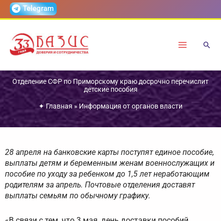
Перейти
Telegram
к
содержимому
Отделение СФР по Приморскому краю досрочно перечислит
детские пособия
✦
Главная
»
Информация от органов власти
28 апреля на банковские карты поступят единое пособие,
выплаты детям и беременным женам военнослужащих и
пособие по уходу за ребенком до 1,5 лет неработающим
родителям за апрель. Почтовые отделения доставят
выплаты семьям по обычному графику.
«В связи с тем, что 3 мая, день доставки пособий,