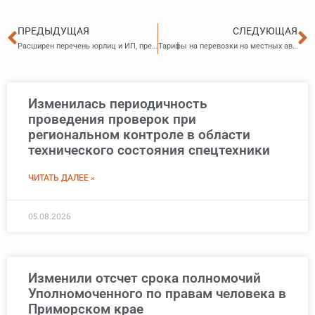
Пред
С
ПРЕДЫДУЩАЯ
СЛЕДУЮЩАЯ
Расширен перечень юрлиц и ИП, предоставляющих населению льготы по оплате спортивных услуг, которые смогут получить субсидии
Тарифы на перевозки на местных авиалиниях с января 2026 года
Изменилась периодичность
проведения проверок при
региональном контроле в области
технического состояния спецтехники
ЧИТАТЬ ДАЛЕЕ »
05.08.2026
Изменили отсчет срока полномочий
Уполномоченного по правам человека в
Приморском крае