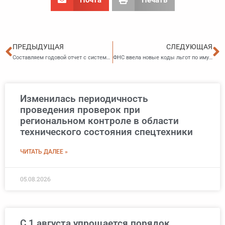
Пред
С
ПРЕДЫДУЩАЯ
СЛЕДУЮЩАЯ
Составляем годовой отчет с системой КонсультантПлюс
ФНС ввела новые коды льгот по имущественным налогам
Изменилась периодичность
проведения проверок при
региональном контроле в области
технического состояния спецтехники
ЧИТАТЬ ДАЛЕЕ »
05.08.2026
С 1 августа упрощается порядок