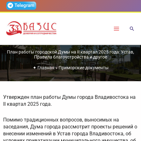
Перейти
Telegram
к
содержимому
План работы городской Думы на II квартал 2025 года: Устав,
Правила благоустройства и другое
✦
Главная
»
Приморские документы
Утвержден план работы Думы города Владивостока на
II квартал 2025 года.
Помимо традиционных вопросов, выносимых на
заседания, Дума города рассмотрит проекты решений о
внесении изменений в Устав города Владивостока, об
условиях приватизации муниципального имущества, об