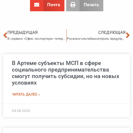
Почта
Печать
Пред
С
ПРЕДЫДУЩАЯ
СЛЕДУЮЩАЯ
В сервисе «Офис экспортера» теперь можно оформить реестр о реализации товара с иностранного склада
Росалкогольтабакконтроль предупреждает: таможенным складам необходимо переоформить лицензии для маркировки импортного алкоголя
В Артеме субъекты МСП в сфере
социального предпринимательства
смогут получить субсидии, но на новых
условиях
ЧИТАТЬ ДАЛЕЕ »
04.08.2026