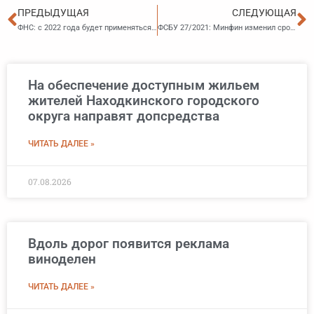
Пред
С
ПРЕДЫДУЩАЯ
СЛЕДУЮЩАЯ
ФНС: с 2022 года будет применяться новый порядок налогообложения ряда земельных участков
ФСБУ 27/2021: Минфин изменил срок применения нормы о хранении документов бухгалтерского учета
На обеспечение доступным жильем
жителей Находкинского городского
округа направят допсредства
ЧИТАТЬ ДАЛЕЕ »
07.08.2026
Вдоль дорог появится реклама
виноделен
ЧИТАТЬ ДАЛЕЕ »