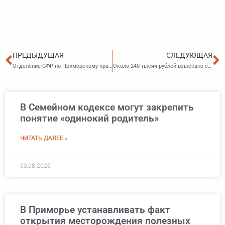
Пред
С
ПРЕДЫДУЩАЯ
СЛЕДУЮЩАЯ
Отделение СФР по Приморскому краю в два раза сократило сроки рассмотрения заявлений о распоряжении маткапиталом
Около 240 тысяч рублей взыскано с управляющей компании в пользу жительницы Приморья
В Семейном кодексе могут закрепить
понятие «одинокий родитель»
ЧИТАТЬ ДАЛЕЕ »
03.08.2026
В Приморье устанавливать факт
открытия месторождения полезных