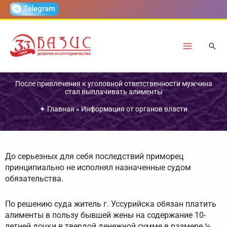
Перейти
Telegram
к
содержимому
После привлечения к уголовной ответственности мужчина
стал выплачивать алименты
✦
Главная
»
Информация от органов власти
До серьезных для себя последствий приморец
принципиально не исполнял назначенные судом
обязательства.
По решению суда житель г. Уссурийска обязан платить
алименты в пользу бывшей жены на содержание 10-
летней дочки в твердой денежной сумме в размере ½