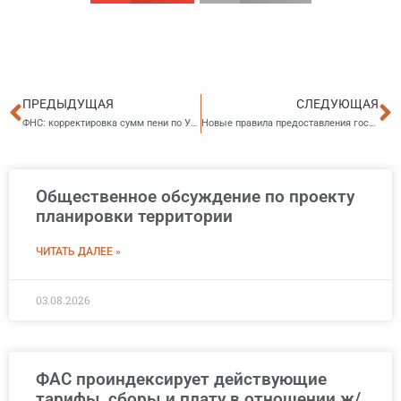
Пред
С
ПРЕДЫДУЩАЯ
СЛЕДУЮЩАЯ
ФНС: корректировка сумм пени по УСН и ЕСХН при утрате права на ПСН
Новые правила предоставления гостиничных услуг и услуг иных средств размещения
Общественное обсуждение по проекту
планировки территории
ЧИТАТЬ ДАЛЕЕ »
03.08.2026
ФАС проиндексирует действующие
тарифы, сборы и плату в отношении ж/