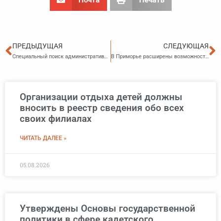
Пред
С
ПРЕДЫДУЩАЯ
СЛЕДУЮЩАЯ
Специальный поиск административной практики
В Приморье расширены возможности распоряжения материнским капиталом на строительство дачи
Организации отдыха детей должны
вносить в реестр сведения обо всех
своих филиалах
ЧИТАТЬ ДАЛЕЕ »
05.08.2026
Утверждены Основы государственной
политики в сфере кадетского