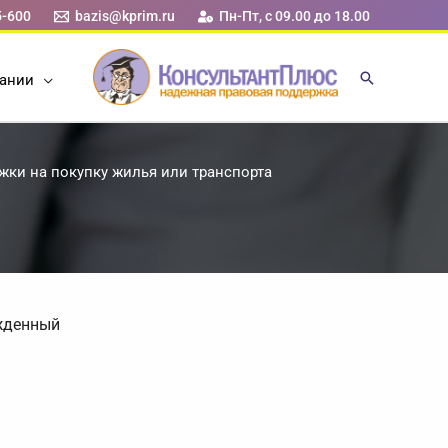
5-600
bazis@kprim.ru
Пн-Пт, с 09.00 до 18.00
ании
жки на покупку жилья или транспорта
жденный