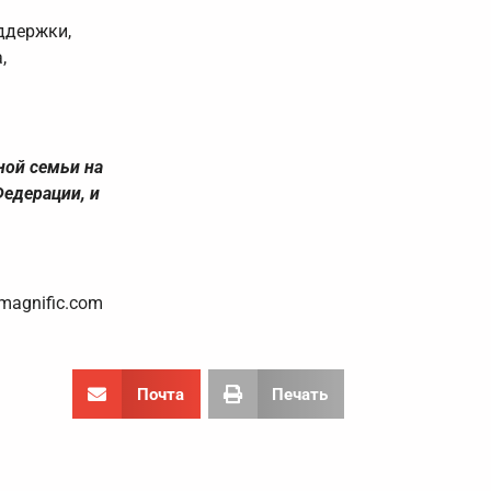
ддержки,
,
ной семьи на
едерации, и
magnific.com
Почта
Печать