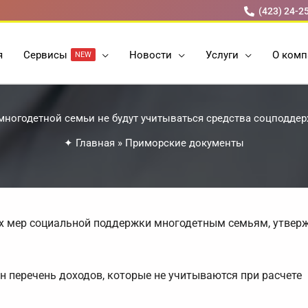
(423) 24-2
я
Cервисы
Новости
Услуги
О комп
NEW
многодетной семьи не будут учитываться средства соцподдер
✦
Главная
»
Приморские документы
ых мер социальной поддержки многодетным семьям, утвер
 перечень доходов, которые не учитываются при расчете