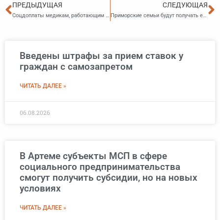
Пред
С
ПРЕДЫДУЩАЯ
СЛЕДУЮЩАЯ
Соцдоплаты медикам, работающим в призывных комиссиях, продлили
Приморские семьи будут получать единовременную выплату за рождение первенца по новым правилам
Введены штрафы за прием ставок у
граждан с самозапретом
ЧИТАТЬ ДАЛЕЕ »
06.08.2026
В Артеме субъекты МСП в сфере
социального предпринимательства
смогут получить субсидии, но на новых
условиях
ЧИТАТЬ ДАЛЕЕ »