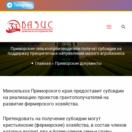
Перейти
Telegram
к
содержимому
Приморские сельхозпроизводители получат субсидии на
поддержку приоритетных направлений малого агробизнеса
✦
Главная
»
Приморские документы
Минсельхоз Приморского края предоставит субсидии
на реализацию проектов грантополучателей на
развитие фермерского хозяйства.
Претендовать на получение субсидии могут
крестьянские (фермерские) хозяйства, в состав членов
которых входит два и более членов семьи главы