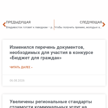
Пред
С
ПРЕДЫДУЩАЯ
СЛЕДУЮЩАЯ
Владивосток готовят к паводкам – русла рек будут очищены
Чтобы получить премию, молодые авторы и исполнители в области культуры и искусства должны выполнить новое условие
Изменился перечень документов,
необходимых для участия в конкурсе
«Бюджет для граждан»
ЧИТАТЬ ДАЛЕЕ »
06.08.2026
Увеличены региональные стандарты
стоимости коммунальных услуг на