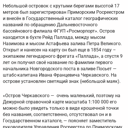
Небольшой островок с крутыми берегами высотой 17
метров был зарегистрирован Приморским Росреестром
и внесён в Государственный каталог географических
названий по обращению Дальневосточного
бассейнового филиала ФГУП «Росморпорт». Остров
находится в бухте Рейд Паллада, между мысом
Назимова и мысом Астафьева залива Петра Великого.
Открыт и нанесен на карту он был еще в 1854 году –
экипажем легендарного фрегата «Паллада», а спустя 9
лет он получил своё название по фамилии первого
начальника Новгородского поста в заливе Посьет —
штабс-капитана Ивана Францевича Черкавского. На
острове установлен светящий знак (небольшой маяк).
«Остров Черкавского — очень маленький, поэтому на
Дежурной справочной карте масштаба 1:100 000 его
можно было увидеть только в виде крошечной точки
без названия, соответственно, отсутствовал он и в
Государственном каталоге, — поясняет заместитель
руководителя Управления Росреестра по Приморскому