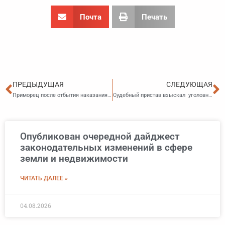
Почта
Печать
Пред
С
ПРЕДЫДУЩАЯ
СЛЕДУЮЩАЯ
Приморец после отбытия наказания остался трудиться в организации и начал выплачивать задолженность по алиментам
Судебный пристав взыскал уголовный штраф за незаконное предпринимательство
Опубликован очередной дайджест
законодательных изменений в сфере
земли и недвижимости
ЧИТАТЬ ДАЛЕЕ »
04.08.2026