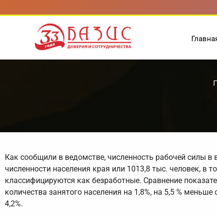
Перейти
к
содержимому
Главна
П
Как сообщили в ведомстве, численность рабочей силы в в
численности населения края или 1013,8 тыс. человек, в т
классифицируются как безработные. Сравнение показате
количества занятого населения на 1,8%, на 5,5 % меньше
4,2%.