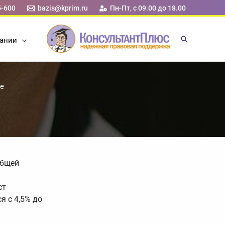
5-600
bazis@kprim.ru
Пн-Пт, с 09.00 до 18.00
ании
ье
общей
ст
я с 4,5% до