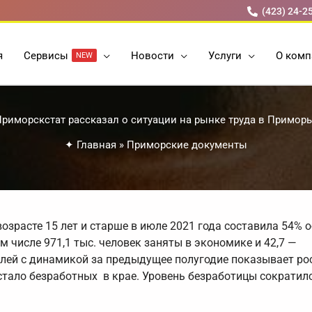
(423) 24-2
я
Cервисы
Новости
Услуги
О комп
NEW
риморскстат рассказал о ситуации на рынке труда в Примор
✦
Главная
»
Приморские документы
озрасте 15 лет и старше в июле 2021 года составила 54% 
ом числе 971,1 тыс. человек заняты в экономике и 42,7 —
лей с динамикой за предыдущее полугодие показывает ро
 стало безработных в крае. Уровень безработицы сократилс