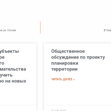
е ул. Гоголя
В Ген
субъекты
Общественное
ре
обсуждение по проекту
го
планировки
мательства
территории
лучить
ЧИТАТЬ ДАЛЕЕ »
но на новых
03.08.2026