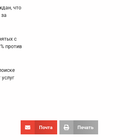
ждан, что
 за
нятых с
8% против
поиске
 услуг
Почта
Печать