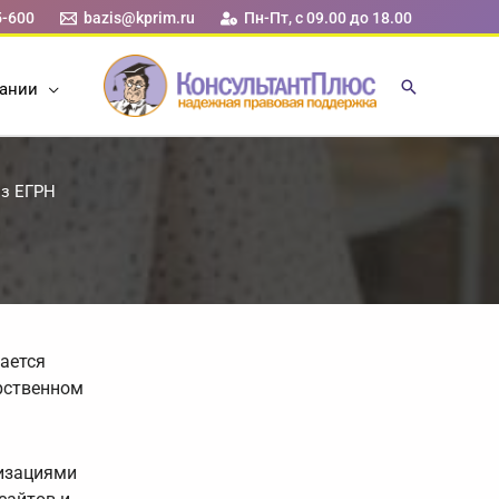
5-600
bazis@kprim.ru
Пн-Пт, с 09.00 до 18.00
ании
из ЕГРН
ается
рственном
низациями