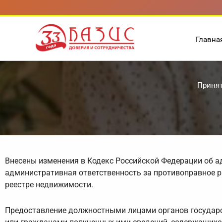
Перейти
к
содержимому
Главна
Принят
Внесены изменения в Кодекс Российской Федерации об 
административная ответственность за противоправное 
реестре недвижимости.
Предоставление должностными лицами органов государс