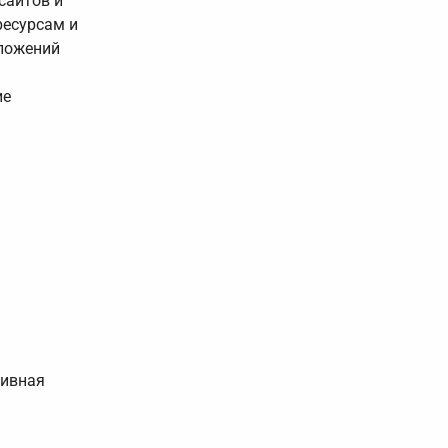
сайтов и
ресурсам и
иложений
ие
тивная