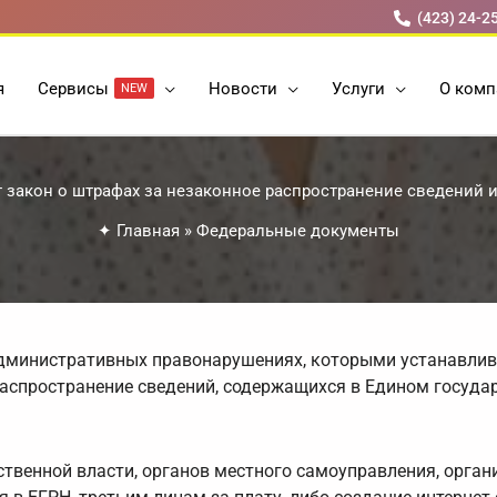
(423) 24-2
я
Cервисы
Новости
Услуги
О комп
NEW
 закон о штрафах за незаконное распространение сведений 
✦
Главная
»
Федеральные документы
административных правонарушениях, которыми устанавлив
распространение сведений, содержащихся в Едином госуда
твенной власти, органов местного самоуправления, орга